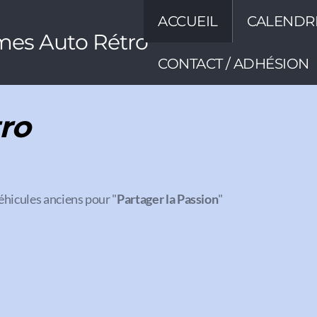
ACCUEIL
CALENDR
mes Auto Rétro
CONTACT / ADHÉSION
ro
éhicules anciens pour "
Partager la Passion
"