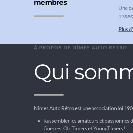
membres
Une ba
propos
Plus d
À PROPOS DE NÎMES AUTO RETRO
Qui somm
Nîmes Auto Rétro est une association loi 1901
Rassembler les amateurs et passionnés d
Guerres, OldTimers et YoungTimers !