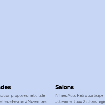
ades
Salons
ciation propose une balade
Nîmes Auto Rétro participe
lle de Février à Novembre.
activement aux 2 salons rég