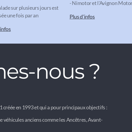
- Nimotor et l'Avignon Mot
lade sur plusieurs jours est
ée une fois par an
Plus d'infos
'infos
es-nous ?
 créée en 1993 et qui a pour principaux objectifs :
e véhicules anciens comme les Ancêtres, Avant-