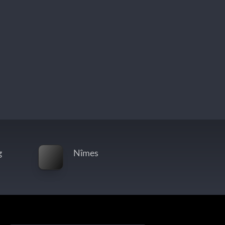
g
Nîmes