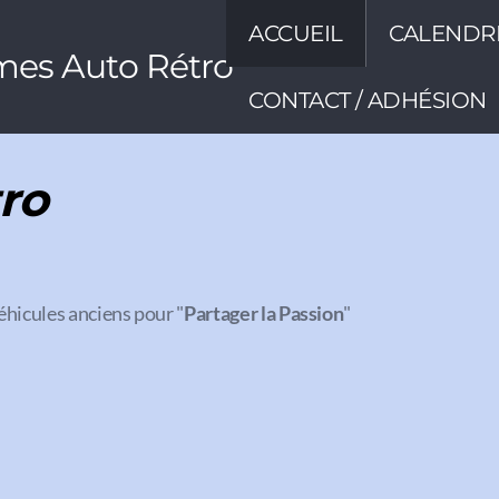
ACCUEIL
CALENDR
mes Auto Rétro
CONTACT / ADHÉSION
ro
éhicules anciens pour "
Partager la Passion
"