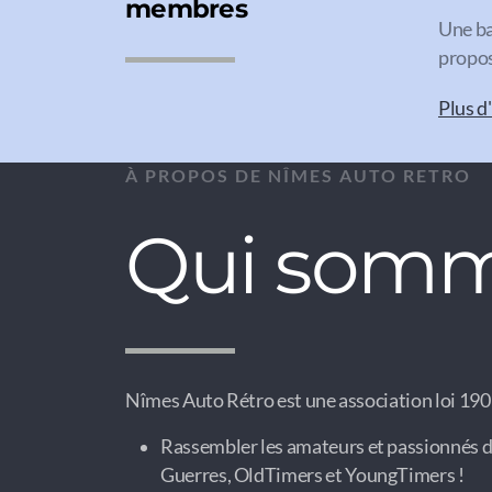
membres
Une ba
propos
Plus d
À PROPOS DE NÎMES AUTO RETRO
Qui somm
Nîmes Auto Rétro est une association loi 1901
Rassembler les amateurs et passionnés d
Guerres, OldTimers et YoungTimers !