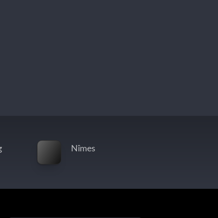
g
Nîmes