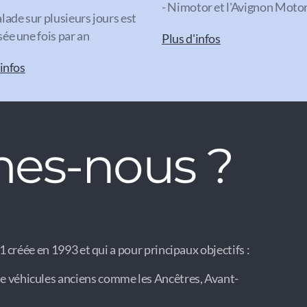
- Nimotor et l'Avignon Mot
lade sur plusieurs jours est
ée une fois par an
Plus d'infos
'infos
es-nous ?
 créée en 1993 et qui a pour principaux objectifs :
e véhicules anciens comme les Ancêtres, Avant-