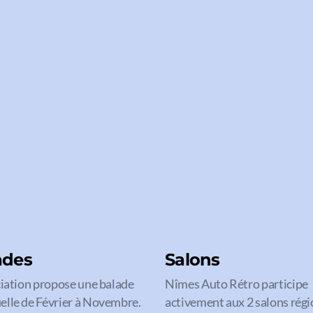
ades
Salons
ciation propose une balade
Nîmes Auto Rétro participe
lle de Février à Novembre.
activement aux 2 salons rég