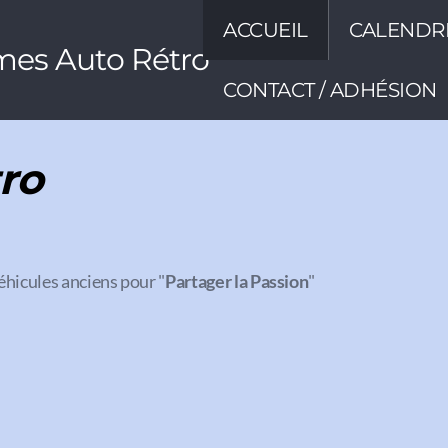
ACCUEIL
CALENDR
mes Auto Rétro
CONTACT / ADHÉSION
ro
éhicules anciens pour "
Partager la Passion
"