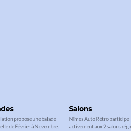
ades
Salons
ciation propose une balade
Nîmes Auto Rétro participe
lle de Février à Novembre.
activement aux 2 salons rég