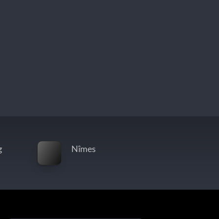
g
Nîmes