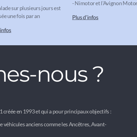
- Nimotor et l'Avignon Mot
lade sur plusieurs jours est
ée une fois par an
Plus d'infos
'infos
es-nous ?
 créée en 1993 et qui a pour principaux objectifs :
e véhicules anciens comme les Ancêtres, Avant-