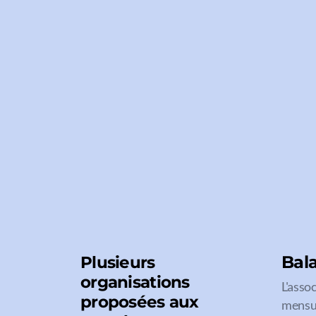
Bal
Plusieurs
organisations
L'asso
proposées aux
mensue